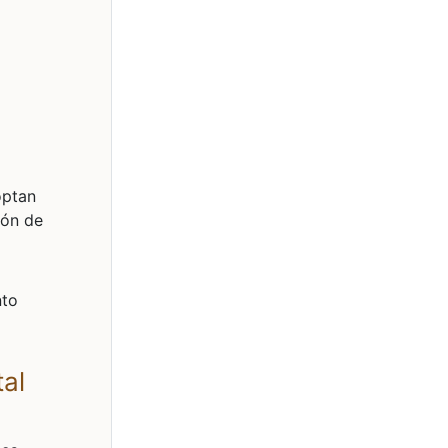
optan
ión de
nto
tal