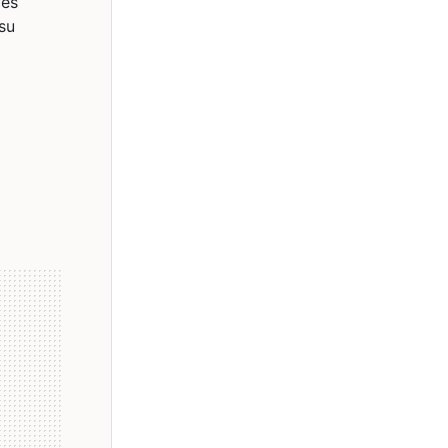
des
su