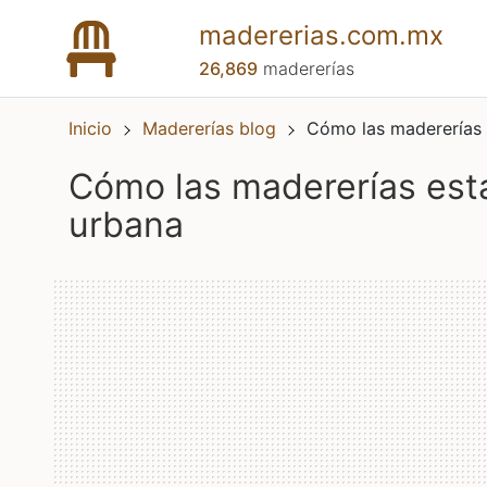
madererias.com.mx
26,869
madererías
Inicio
Madererías blog
Cómo las madererías 
cómo las madererías están promoviendo la reforestación
urbana